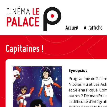
Passer
au
contenu
Accueil
A l’affiche
Capitaines !
Synopsis :
Programme de 2 films 
Nicolas Hu et Les As
et Séléna Picque. Co
autres ? De manière s
la difficulté d’intégrat