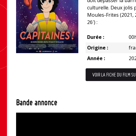
doit dépasser la barri
culturelle. Deux jolis 
Moules-Frites (2021, 2
26′) :
Durée :
00
Origine :
fr
Année :
20
VOIR LA FICHE DU FILM SU
Bande annonce