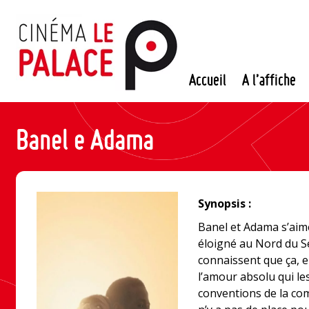
Passer
au
contenu
Accueil
A l’affiche
Banel e Adama
Synopsis :
Banel et Adama s’aimen
éloigné au Nord du S
connaissent que ça, e
l’amour absolu qui le
conventions de la comm