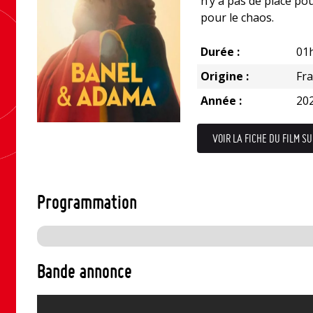
n’y a pas de place po
pour le chaos.
Durée :
01
Origine :
Fr
Année :
20
VOIR LA FICHE DU FILM SU
Programmation
Bande annonce