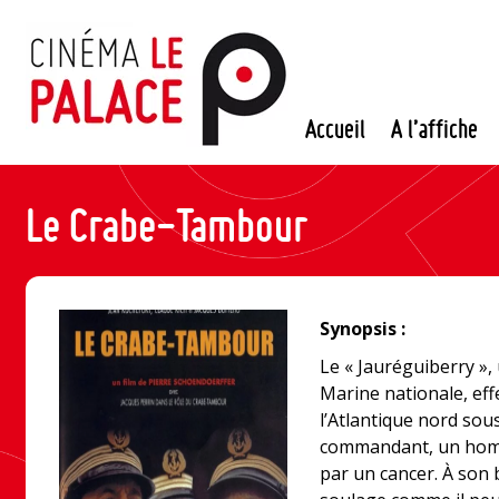
Passer
au
contenu
Accueil
A l’affiche
Le Crabe-Tambour
Synopsis :
Le « Jauréguiberry », 
Marine nationale, eff
l’Atlantique nord sous
commandant, un homm
par un cancer. À son b