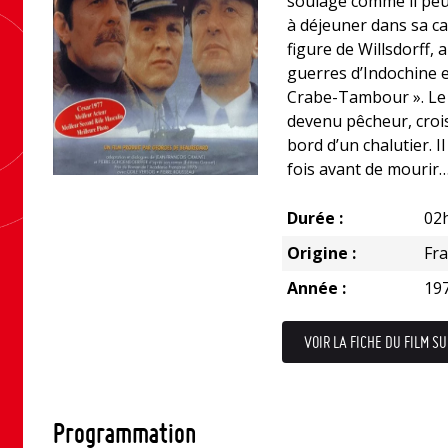
soulage comme il peut
à déjeuner dans sa cab
figure de Willsdorff
guerres d’Indochine e
Crabe-Tambour ». Le 
devenu pêcheur, croi
bord d’un chalutier. I
fois avant de mourir
Durée :
02
Origine :
Fr
Année :
19
VOIR LA FICHE DU FILM SU
Programmation