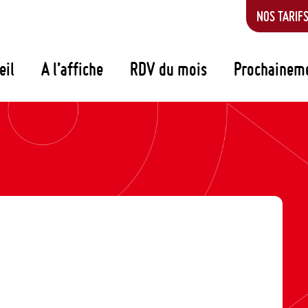
NOS TARIF
eil
A l’affiche
RDV du mois
Prochainem