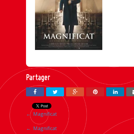
Partager
Navigation
←
Magnificat
entre
Navigation
←
Magnificat