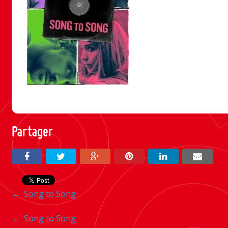
Partager
Navigation
←
Song to Song
entre
Navigation
←
Song to Song