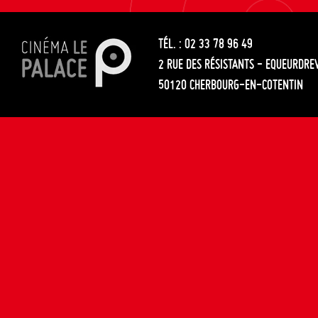
les
entre
articles
TÉL. : 02 33 78 96 49
les
2 RUE DES RÉSISTANTS - EQUEURDRE
articles
50120 CHERBOURG-EN-COTENTIN