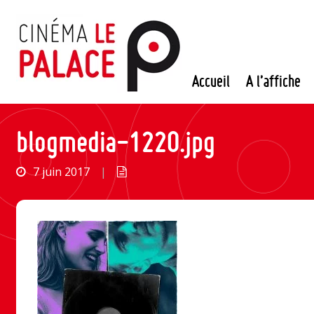
Passer
au
contenu
Accueil
A l’affiche
blogmedia-1220.jpg
7 juin 2017
|