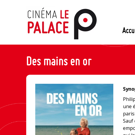
Passer
au
contenu
Accu
Des mains en or
Synop
Phili
une é
paris
Sauf 
empoi