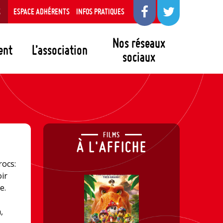
S
ESPACE ADHÉRENTS
INFOS PRATIQUES
Nos réseaux
ent
L’association
sociaux
FILMS
À L'AFFICHE
rocs:
ir
e.
,