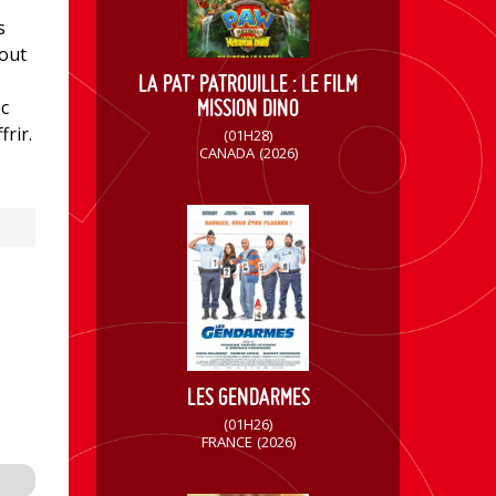
s
tout
LA PAT’ PATROUILLE : LE FILM
MISSION DINO
ec
frir.
(01H28)
CANADA
(2026)
LES GENDARMES
(01H26)
FRANCE
(2026)