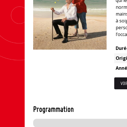
qui l
norma
mains
à soi
perso
l’occ
Duré
Origi
Anné
VOI
Programmation