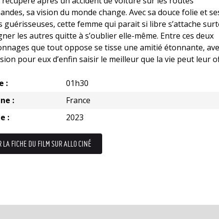
e récupère après un accident de voiture sur les routes
ndes, sa vision du monde change. Avec sa douce folie et se
 guérisseuses, cette femme qui parait si libre s’attache sur
gner les autres quitte à s’oublier elle-même. Entre ces deux
nnages que tout oppose se tisse une amitié étonnante, av
asion pour eux d’enfin saisir le meilleur que la vie peut leur of
e :
01h30
ne :
France
e :
2023
R LA FICHE DU FILM SUR ALLO CINÉ