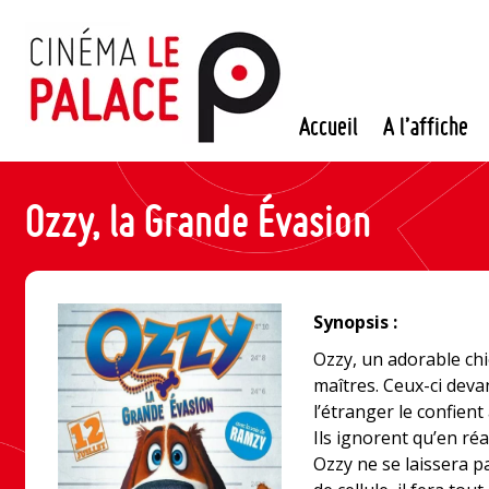
Passer
au
contenu
Accueil
A l’affiche
Ozzy, la Grande Évasion
Synopsis :
Ozzy, un adorable chi
maîtres. Ceux-ci deva
l’étranger le confient
Ils ignorent qu’en réa
Ozzy ne se laissera pa