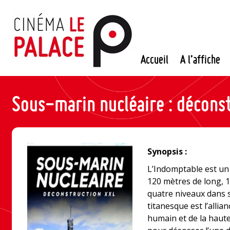
Passer
au
contenu
Accueil
A l’affiche
Sous-marin nucléaire : décons
Synopsis :
L’Indomptable est un 
120 mètres de long, 1
quatre niveaux dans s
titanesque est l’allia
humain et de la haute