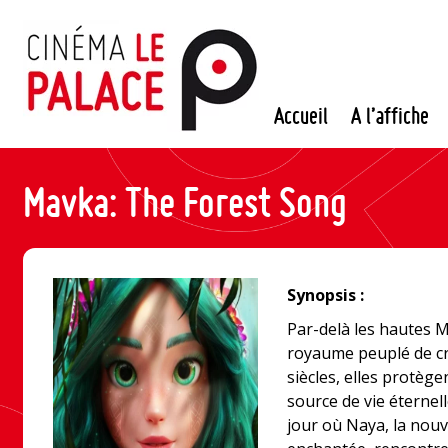
Passer
au
contenu
Accueil
A l’affiche
Mavka: The Forest Song
Synopsis :
Par-delà les hautes 
royaume peuplé de cr
siècles, elles protè
source de vie éternell
jour où Naya, la nouve