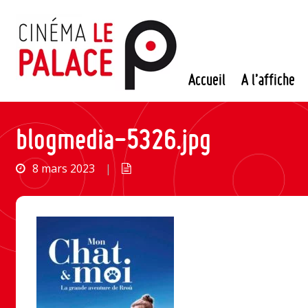
Passer
au
contenu
Accueil
A l’affiche
blogmedia-5326.jpg
8 mars 2023
|