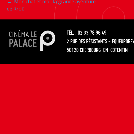
Navigation
←
Mon chat et moi, la grande aventure
les
de Rroû
entre
articles
les
TÉL. : 02 33 78 96 49
articles
2 RUE DES RÉSISTANTS - EQUEURDRE
50120 CHERBOURG-EN-COTENTIN