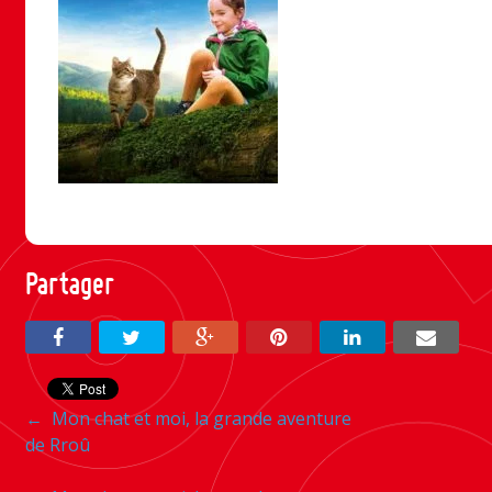
Partager
Navigation
←
Mon chat et moi, la grande aventure
de Rroû
entre