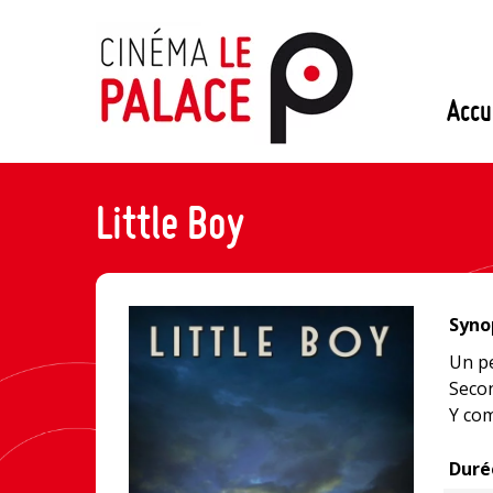
Passer
au
contenu
Accu
Little Boy
Synop
Un pe
Secon
Y com
Duré