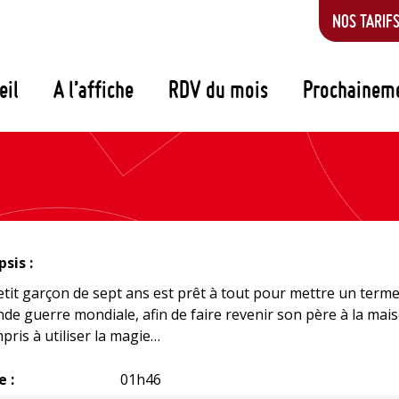
NOS TARIF
eil
A l’affiche
RDV du mois
Prochainem
sis :
tit garçon de sept ans est prêt à tout pour mettre un terme
de guerre mondiale, afin de faire revenir son père à la mais
pris à utiliser la magie…
e :
01h46