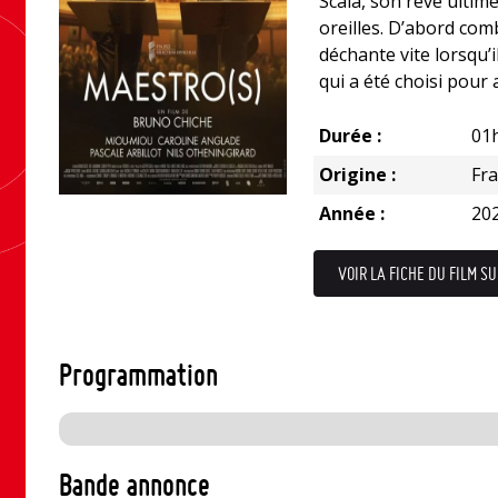
Scala, son rêve ultime,
oreilles. D’abord com
déchante vite lorsqu’il
qui a été choisi pour a
Durée :
01
Origine :
Fr
Année :
20
VOIR LA FICHE DU FILM SU
Programmation
Bande annonce