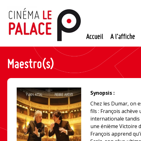
Passer
au
contenu
Accueil
A l’affiche
Maestro(s)
Synopsis :
Chez les Dumar, on es
fils : François achève
internationale tandis
une énième Victoire 
François apprend qu’il