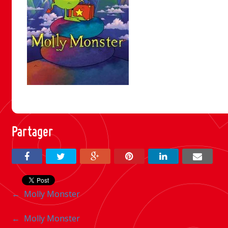
Partager
Navigation
←
Molly Monster
entre
Navigation
←
Molly Monster