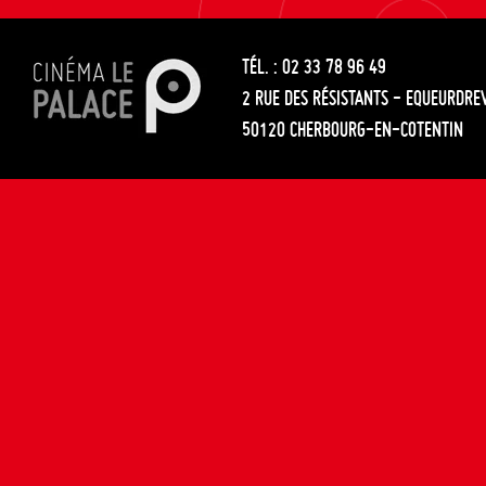
les
entre
articles
TÉL. : 02 33 78 96 49
les
2 RUE DES RÉSISTANTS - EQUEURDRE
articles
50120 CHERBOURG-EN-COTENTIN