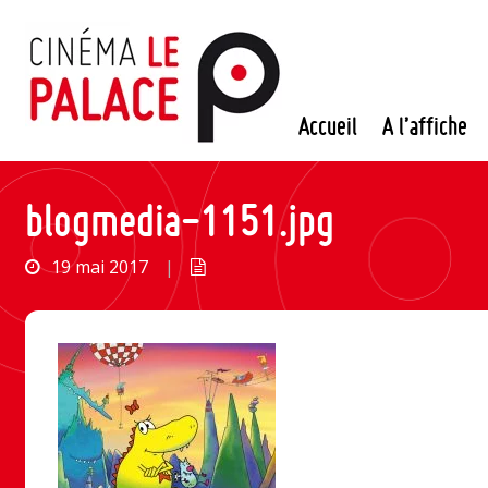
Passer
au
contenu
Accueil
A l’affiche
blogmedia-1151.jpg
19 mai 2017
|