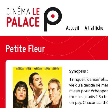
Passer
au
contenu
Accueil
A l’affiche
Petite Fleur
Synopsis :
Trinquer, danser et….
vie qu’a décidé de me
mieux pour échapper 
tous les jeudis ? Sa f
un psy. Chacun sa thé