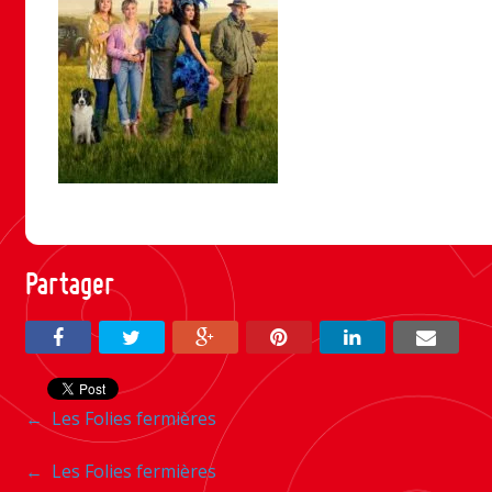
Partager
Navigation
←
Les Folies fermières
entre
Navigation
←
Les Folies fermières