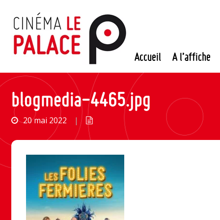
Passer
au
contenu
Accueil
A l’affiche
blogmedia-4465.jpg
20 mai 2022
|