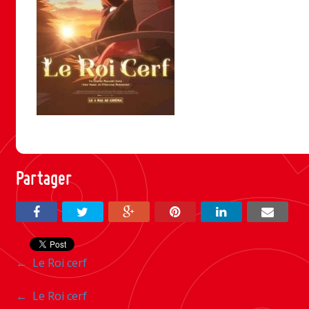
Partager
Navigation
←
Le Roi cerf
entre
Navigation
←
Le Roi cerf