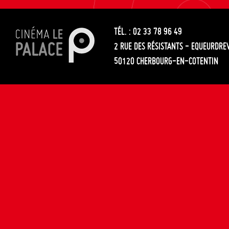
les
entre
articles
TÉL. : 02 33 78 96 49
les
2 RUE DES RÉSISTANTS - EQUEURDRE
articles
50120 CHERBOURG-EN-COTENTIN