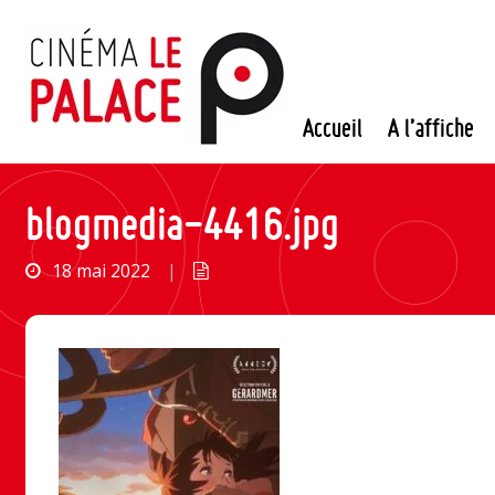
Passer
au
contenu
Accueil
A l’affiche
blogmedia-4416.jpg
18 mai 2022
|