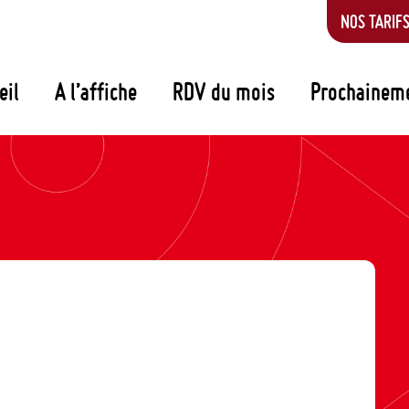
NOS TARIF
eil
A l’affiche
RDV du mois
Prochainem