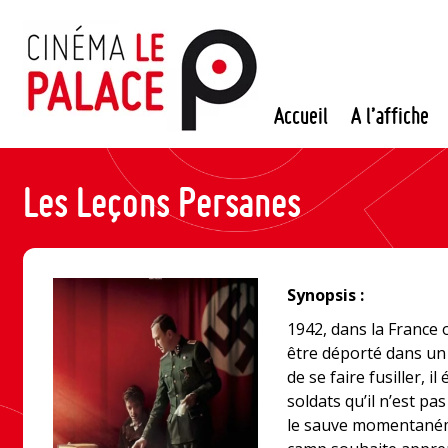
Passer
au
contenu
Accueil
A l’affiche
Les Leçons Persanes
Synopsis :
1942, dans la France 
être déporté dans un
de se faire fusiller, 
soldats qu’il n’est p
le sauve momentanéme