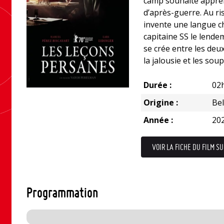
camp souhaite appren
d’après-guerre. Au ris
invente une langue c
capitaine SS le lendem
se crée entre les deu
la jalousie et les so
Durée :
02
Origine :
Be
Année :
20
VOIR LA FICHE DU FILM SU
Programmation