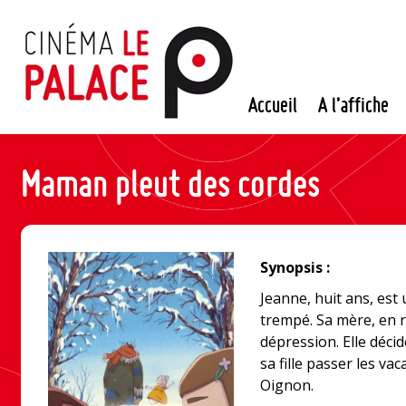
Passer
au
contenu
Accueil
A l’affiche
Maman pleut des cordes
Synopsis :
Jeanne, huit ans, est 
trempé. Sa mère, en 
dépression. Elle décid
sa fille passer les v
Oignon.