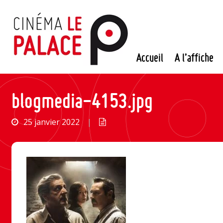
Passer
au
contenu
Accueil
A l’affiche
blogmedia-4153.jpg
25 janvier 2022
|