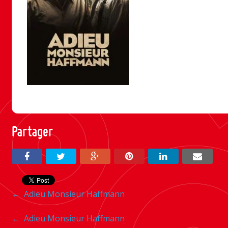
Partager
Navigation
←
Adieu Monsieur Haffmann
entre
Navigation
←
Adieu Monsieur Haffmann