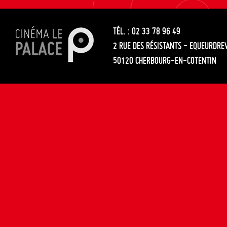
les
entre
articles
TÉL. : 02 33 78 96 49
les
2 RUE DES RÉSISTANTS - EQUEURDRE
articles
50120 CHERBOURG-EN-COTENTIN