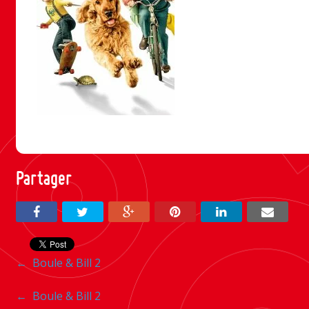
Partager
Navigation
←
Boule & Bill 2
entre
Navigation
←
Boule & Bill 2