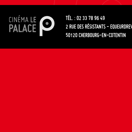
les
entre
articles
TÉL. : 02 33 78 96 49
les
2 RUE DES RÉSISTANTS - EQUEURDRE
articles
50120 CHERBOURG-EN-COTENTIN