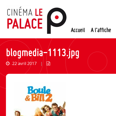
Passer
au
contenu
Accueil
A l’affiche
blogmedia-1113.jpg
22 avril 2017
|