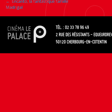
Navigation
←
Encanto, la fantastique famille
les
Madrigal
entre
articles
les
TÉL. : 02 33 78 96 49
articles
2 RUE DES RÉSISTANTS - EQUEURDRE
50120 CHERBOURG-EN-COTENTIN