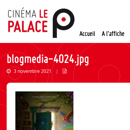
Passer
au
contenu
Accueil
A l’affiche
blogmedia-4024.jpg
3 novembre 2021
|