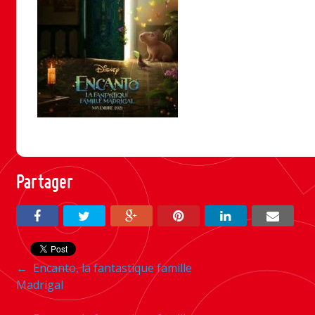
Partager
Navigation
←
Encanto, la fantastique famille
Madrigal
entre