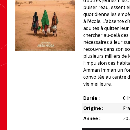
d’autres jeunes filles
puiser l’eau, essentiel
quotidienne les empêc
à l’école. L’absence 
adultes à quitter leu
chercher au-delà des 
nécessaires à leur sur
recouvre dans son sou
plusieurs milliers de 
l’impulsion des habita
Amman Imman un fora
convoitée au centre du
vie meilleure.
Durée :
01
Origine :
Fr
Année :
20