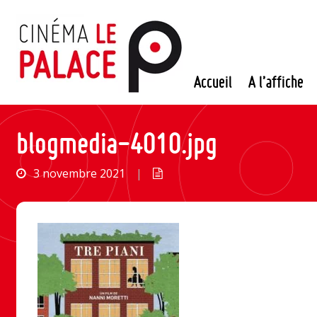
Passer
au
contenu
Accueil
A l’affiche
blogmedia-4010.jpg
3 novembre 2021
|