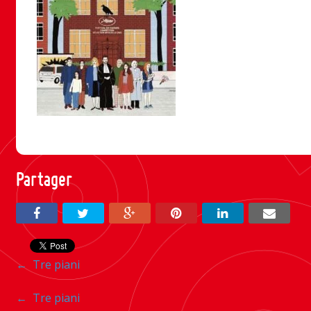
Partager
Navigation
←
Tre piani
entre
Navigation
←
Tre piani