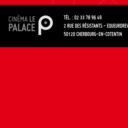
les
entre
articles
TÉL. : 02 33 78 96 49
les
2 RUE DES RÉSISTANTS - EQUEURDRE
articles
50120 CHERBOURG-EN-COTENTIN