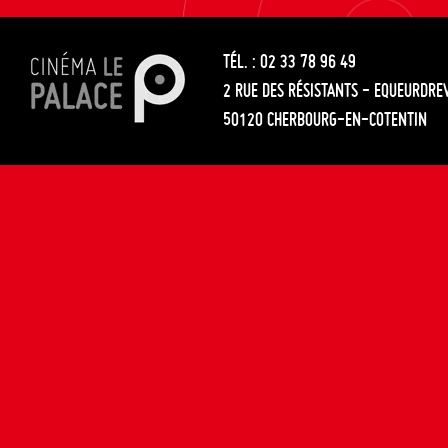
les
entre
articles
TÉL. : 02 33 78 96 49
les
2 RUE DES RÉSISTANTS - EQUEURDRE
articles
50120 CHERBOURG-EN-COTENTIN