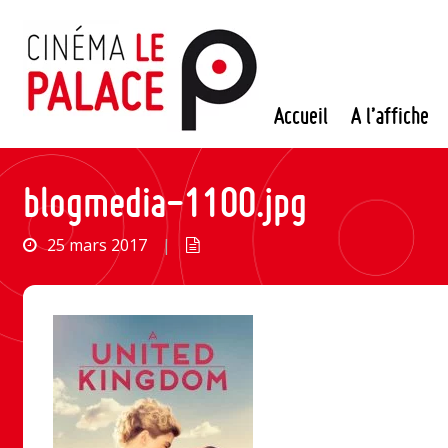
Passer
au
contenu
Accueil
A l’affiche
blogmedia-1100.jpg
25 mars 2017
|