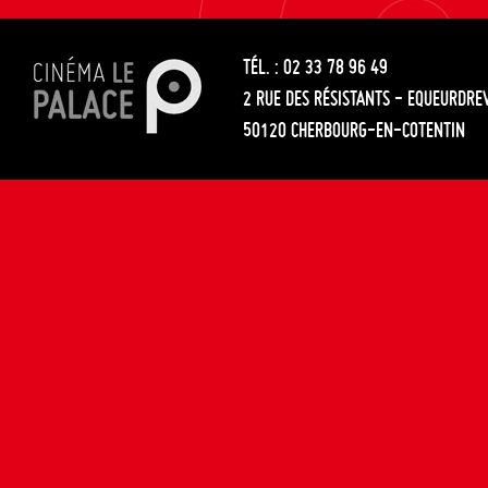
les
entre
articles
TÉL. : 02 33 78 96 49
les
2 RUE DES RÉSISTANTS - EQUEURDRE
articles
50120 CHERBOURG-EN-COTENTIN