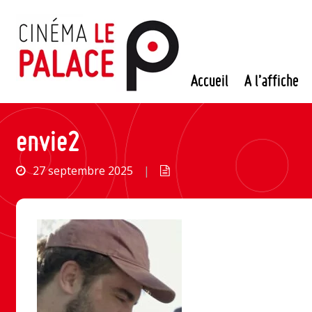
Passer
au
contenu
Accueil
A l’affiche
envie2
27 septembre 2025
|