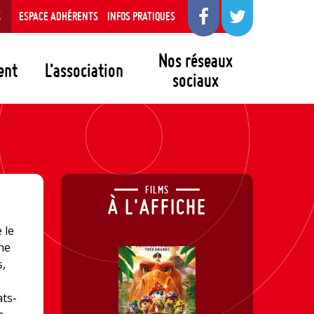
S
ESPACE ADHÉRENTS
INFOS PRATIQUES
Nos réseaux
ent
L’association
sociaux
FILMS
À L'AFFICHE
 le
 ne
s,
ats-