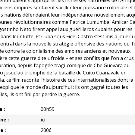
entendaient s’approprier les richesses naturelles de l’Afriqu
nciens empires sentaient vaciller leur puissance coloniale et 
s nations défendaient leur indépendance nouvellement acqu
jeunes révolutionnaires comme Patrice Lumumba, Amilcar Ca
ostinho Neto firent appel aux guérilleros cubains pour les
 dans leur lutte. Et Cuba sous Fidel Castro s’est mis à jouer 
central dans la nouvelle stratégie offensive des nations du T
 contre le colonialisme des empires anciens et nouveaux.
ère cette guerre dite « froide » et ses conflits que l’on a crus
ration, depuis l’apogée tragi-comique de Che Guevara au
 jusqu’au triomphe de la bataille de Cuito Cuanavale en
a, ce film raconte l’histoire de ces internationalistes dont la
explique le monde d’aujourd’hui : ils ont gagné toutes les
lles, ils ont fini par perdre la guerre.
e :
00h59
ne :
ici
e :
2006