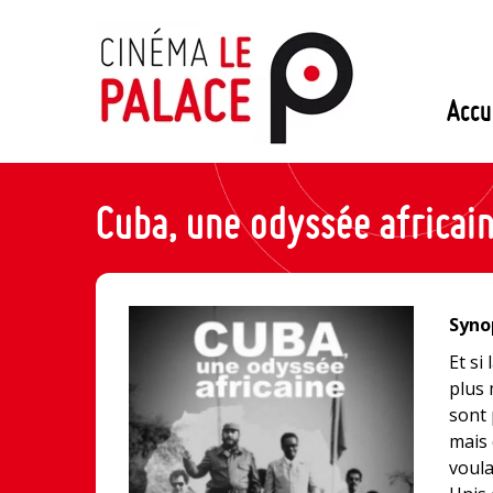
Passer
au
contenu
Accu
Cuba, une odyssée africai
Synop
Et si
plus 
sont 
mais 
voula