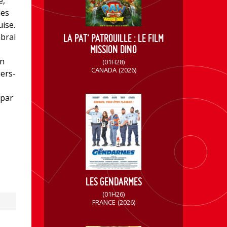
e,
les
ise.
bral
LA PAT’ PATROUILLE : LE FILM
MISSION DINO
un
(01H28)
CANADA
(2026)
iers-
 par
LES GENDARMES
(01H26)
FRANCE
(2026)