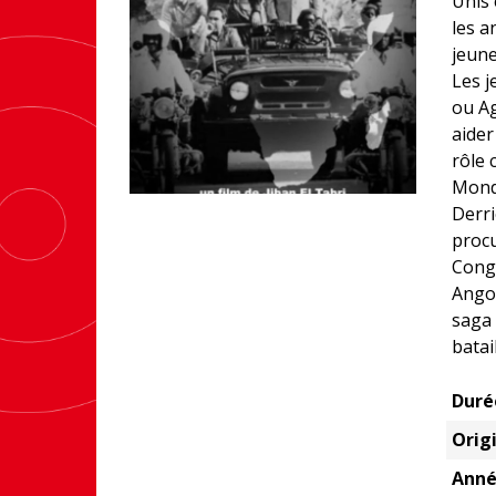
Unis 
les a
jeune
Les 
ou Ag
aider
rôle 
Monde
Derri
procu
Congo
Angol
saga 
batai
Duré
Origi
Anné