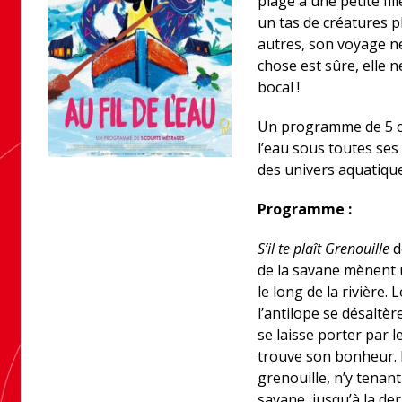
plage à une petite fil
un tas de créatures p
autres, son voyage ne
chose est sûre, elle 
bocal !
Un programme de 5 c
l’eau sous toutes se
des univers aquatique
Programme :
S’il te plaît Grenouille
d
de la savane mènent 
le long de la rivière.
l’antilope se désaltère
se laisse porter par 
trouve son bonheur. M
grenouille, n’y tenant 
savane, jusqu’à la de