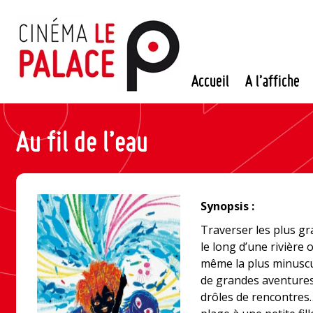
Passer
au
contenu
Accueil
A l’affiche
Au fil de l’eau
Synopsis :
Traverser les plus g
le long d’une rivière 
même la plus minuscu
de grandes aventures 
drôles de rencontres…