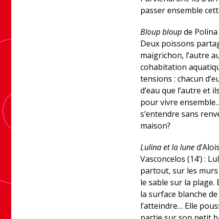
passer ensemble cette
Bloup bloup
de Polina 
Deux poissons partag
maigrichon, l’autre a
cohabitation aquatiq
tensions : chacun d’eu
d’eau que l’autre et i
pour vivre ensemble…
s’entendre sans renve
maison?
Lulina et la lune
d’Aloi
Vasconcelos (14’) : Lu
partout, sur les mur
le sable sur la plage.
la surface blanche de 
l’atteindre… Elle pous
partie sur son petit b