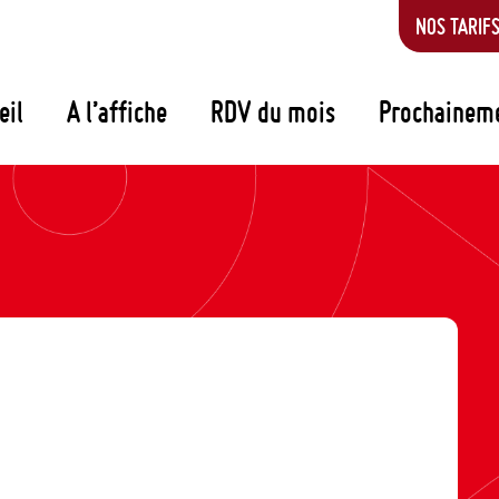
NOS TARIF
eil
A l’affiche
RDV du mois
Prochainem