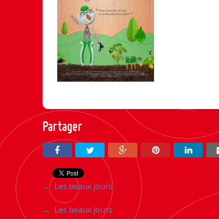
Partager
Navigation
←
Les beaux jours
entre
Navigation
←
Les beaux jours