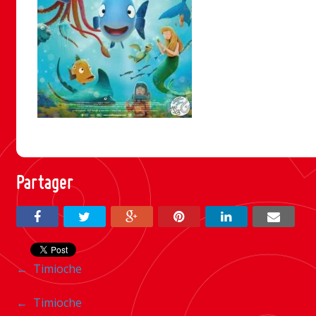
Partager
Navigation
←
Timioche
entre
Navigation
←
Timioche