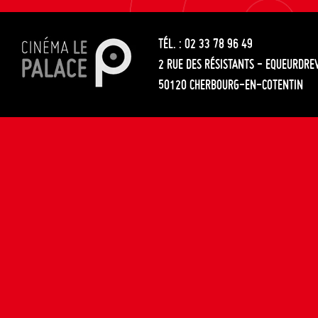
les
entre
articles
TÉL. : 02 33 78 96 49
les
2 RUE DES RÉSISTANTS - EQUEURDRE
articles
50120 CHERBOURG-EN-COTENTIN