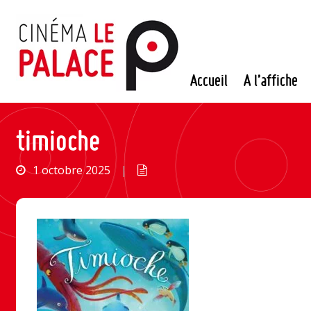
Passer
au
contenu
Accueil
A l’affiche
timioche
1 octobre 2025
|