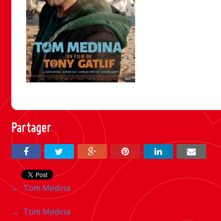
Partager
Navigation
←
Tom Medina
entre
Navigation
←
Tom Medina