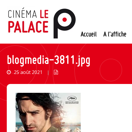
Passer
au
contenu
Accueil
A l’affiche
blogmedia-3811.jpg
25 août 2021
|