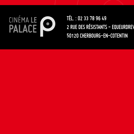
les
entre
articles
TÉL. : 02 33 78 96 49
les
2 RUE DES RÉSISTANTS - EQUEURDRE
articles
50120 CHERBOURG-EN-COTENTIN