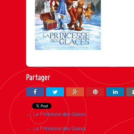
Partager
Navigation
←
La Princesse des Glaces
entre
Navigation
←
La Princesse des Glaces