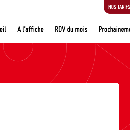
NOS TARIF
eil
A l’affiche
RDV du mois
Prochainem